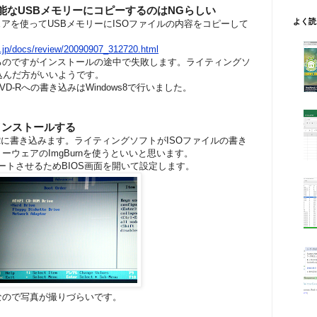
可能なUSBメモリーにコピーするのはNGらしい
よく読
ーウェアを使ってUSBメモリーにISOファイルの内容をコピーして
。
o.jp/docs/review/20090907_312720.html
るのですがインストールの途中で失敗します。ライティングソ
き込んだ方がいいようです。
D-Rへの書き込みはWindows8で行いました。
インストールする
-Rに書き込みます。ライティングソフトがISOファイルの書き
ーウェアのImgBurnを使うといいと思います。
ブートさせるためBIOS画面を開いて設定します。
なので写真が撮りづらいです。