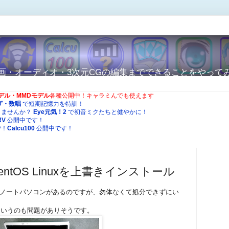
から動画・オーディオ・3次元CGの編集までできることをやって
Oモデル・MMDモデル
各種公開中！キャラミんでも使えます
ザ・数唱
で短期記憶力を特訓！
りませんか？
Eye元気！2
で初音ミクたちと健やかに！
!V
公開中です！
で！
Calcu100
公開中です！
ntOS Linuxを上書きインストール
買ったノートパソコンがあるのですが、勿体なくて処分できずにい
というのも問題がありそうです。