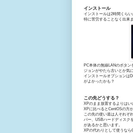
インストール
インストールは2時間くらい
特に苦労することなく出来
PC本体の無線LANのボタン
ジョンがやたら古いとか気
インストールオプションはDes
がよかったかも？
この先どうする？
XPのまま放置するよりはい
XPに比べるとCentOS
この先の使い道は人それぞれで
バー、USBハードディスクを
があるかと思います。
XPの代わりとして使うならCe