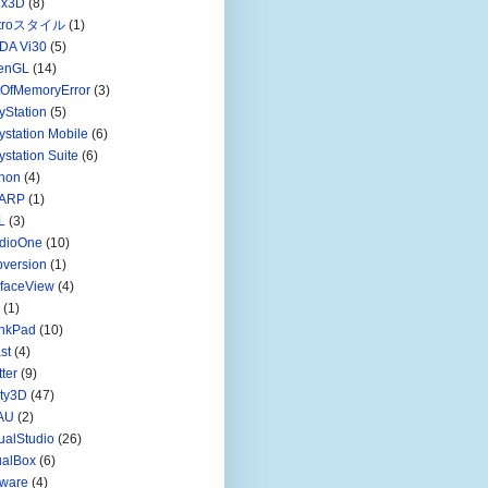
nx3D
(8)
troスタイル
(1)
DA Vi30
(5)
enGL
(14)
tOfMemoryError
(3)
yStation
(5)
ystation Mobile
(6)
ystation Suite
(6)
hon
(4)
ARP
(1)
L
(3)
udioOne
(10)
version
(1)
faceView
(4)
(1)
inkPad
(10)
st
(4)
tter
(9)
ty3D
(47)
AU
(2)
ualStudio
(26)
ualBox
(6)
ware
(4)