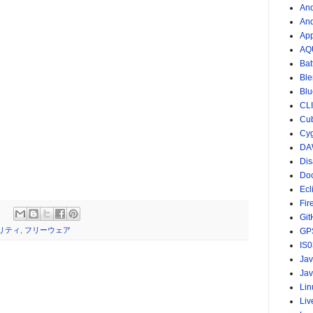
And
An
App
AQ
Bat
Ble
Blu
CL
Cu
Cy
DA
Dis
Do
Ecl
Fir
Git
リティ
,
フリーウェア
GP
IS0
Ja
Jav
Lin
Li