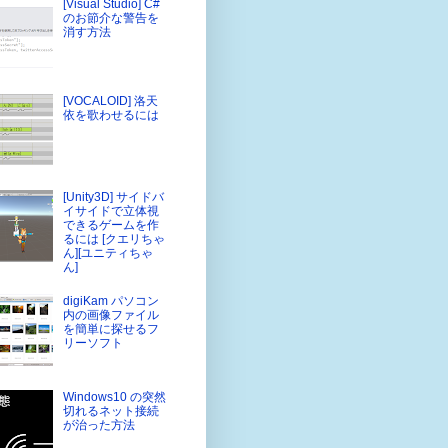
[Visual Studio] C#
のお節介な警告を
消す方法
[VOCALOID] 洛天
依を歌わせるには
[Unity3D] サイドバ
イサイドで立体視
できるゲームを作
るには [クエリちゃ
ん][ユニティちゃ
ん]
digiKam パソコン
内の画像ファイル
を簡単に探せるフ
リーソフト
Windows10 の突然
切れるネット接続
が治った方法