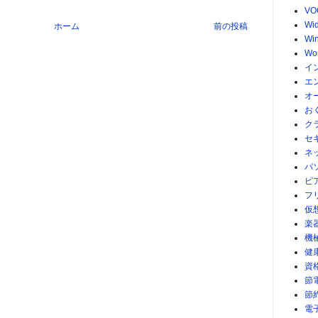
VO
Wid
ホーム
前の投稿
Wi
Wo
イ
エ
オ
お
ク
セ
ネ
パ
ピ
フ
仮
楽
機
健
資
節
節
電