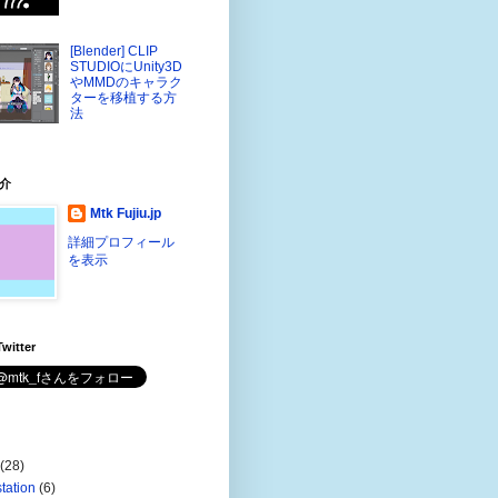
[Blender] CLIP
STUDIOにUnity3D
やMMDのキャラク
ターを移植する方
法
介
Mtk Fujiu.jp
詳細プロフィール
を表示
witter
(28)
station
(6)