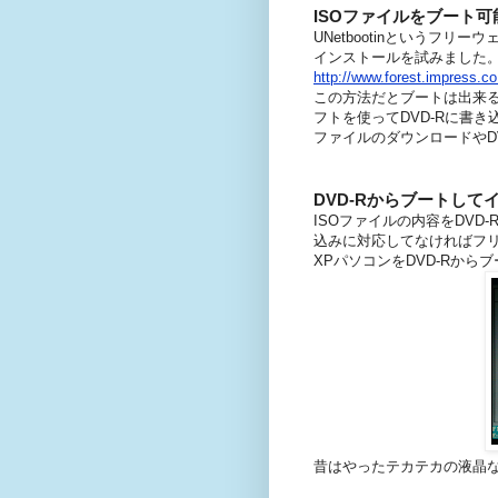
ISOファイルをブート
UNetbootinというフリ
インストールを試みました
http://www.forest.impress.c
この方法だとブートは出来
フトを使ってDVD-Rに書
ファイルのダウンロードやDV
DVD-Rからブートして
ISOファイルの内容をDVD
込みに対応してなければフリ
XPパソコンをDVD-Rから
昔はやったテカテカの液晶