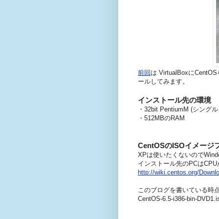
前回
は VirtualBoxに
ールしてみます。
インストール先の環境
・32bit PentiumM (シ
・512MBのRAM
CentOSのISOイメ
XPは使いたくないのでWin
インストール先のPCはCPUが
http://wiki.centos.org/Downl
このブログを書いている時点では
CentOS-6.5-i386-bi