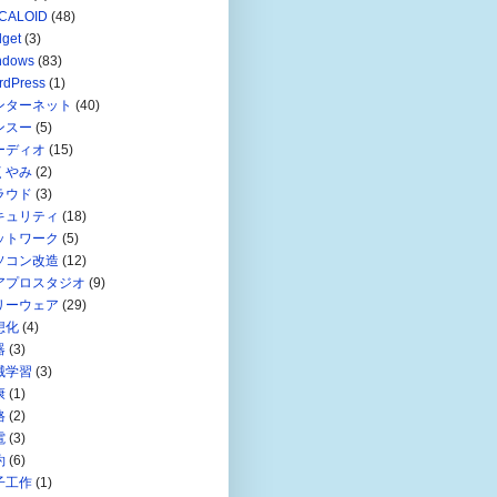
CALOID
(48)
get
(3)
ndows
(83)
rdPress
(1)
ンターネット
(40)
ンスー
(5)
ーディオ
(15)
くやみ
(2)
ラウド
(3)
キュリティ
(18)
ットワーク
(5)
ソコン改造
(12)
アプロスタジオ
(9)
リーウェア
(29)
想化
(4)
器
(3)
械学習
(3)
康
(1)
格
(2)
電
(3)
約
(6)
子工作
(1)