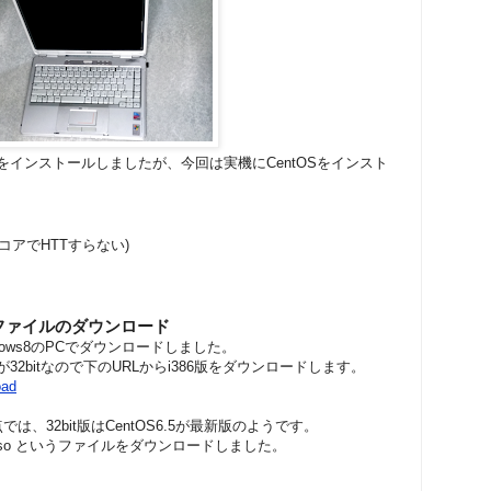
CentOSをインストールしましたが、今回は実機にCentOSをインスト
ングルコアでHTTすらない)
ージファイルのダウンロード
dows8のPCでダウンロードしました。
32bitなので下のURLからi386版をダウンロードします。
oad
、32bit版はCentOS6.5が最新版のようです。
n-DVD1.iso というファイルをダウンロードしました。