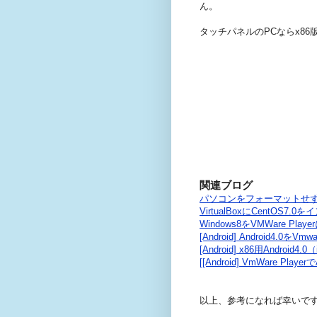
ん。
タッチパネルのPCならx86
関連ブログ
パソコンをフォーマットせずにK
VirtualBoxにCentOS7.
Windows8をVMWare Pl
[Android] Android4.0をV
[Android] x86用Android
[[Android] VmWare Pla
以上、参考になれば幸いで