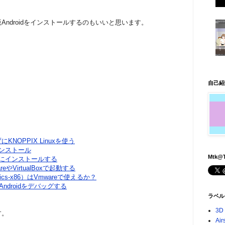
版Androidをインストールするのもいいと思います。
自己紹
NOPPIX Linuxを使う
0をインストール
Mtk@T
ayerにインストールする
mwareやVirtualBoxで起動する
4.0（ics-x86）はVmwareで使えるか？
yerでAndroidをデバッグする
ラベル
3D
す。
Air