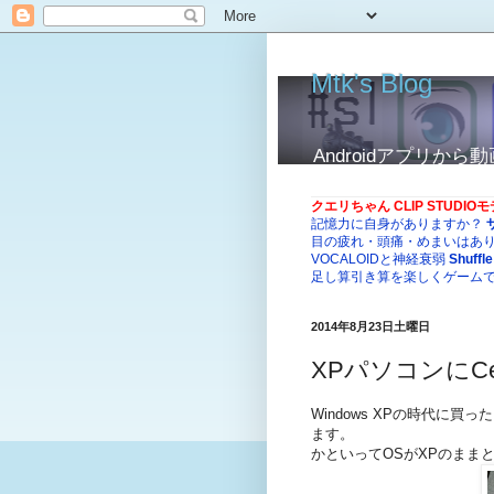
Mtk's Blog
Androidアプリ
クエリちゃん CLIP STUDI
記憶力に自身がありますか？
目の疲れ・頭痛・めまいはあ
VOCALOIDと神経衰弱
Shuffle
足し算引き算を楽しくゲーム
2014年8月23日土曜日
XPパソコンにCe
Windows XPの時代に
ます。
かといってOSがXPのまま