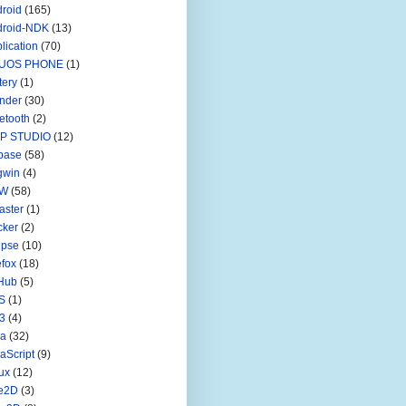
roid
(165)
droid-NDK
(13)
lication
(70)
UOS PHONE
(1)
tery
(1)
nder
(30)
etooth
(2)
IP STUDIO
(12)
base
(58)
gwin
(4)
W
(58)
aster
(1)
cker
(2)
ipse
(10)
efox
(18)
Hub
(5)
S
(1)
3
(4)
va
(32)
aScript
(9)
ux
(12)
ve2D
(3)