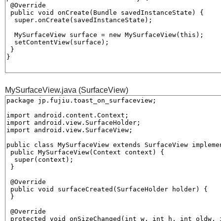
MySurfaceView.java (SurfaceView)