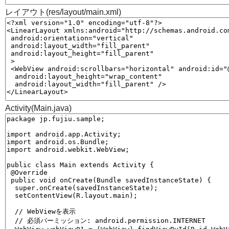
レイアウト(res/layout/main.xml)
Activity(Main.java)