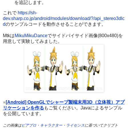
を追記します。
これで
https://sh-
dev.sharp.co.jp/android/modules/download/?/api_stereo3dlc
d
のサンプルコードを動作させることができます。
Mtkは
MikuMikuDance
でサイドバイサイド画像(800x480)を
用意して実験してみました。
※
[Android] OpenGLでシャープ製端末用3D（立体視）アプ
リケーションを作る
もご覧ください。Javaによるサンプル
を公開しています。
この画像は
ピアプロ・キャラクター・ライセンス
に基づいてクリプト