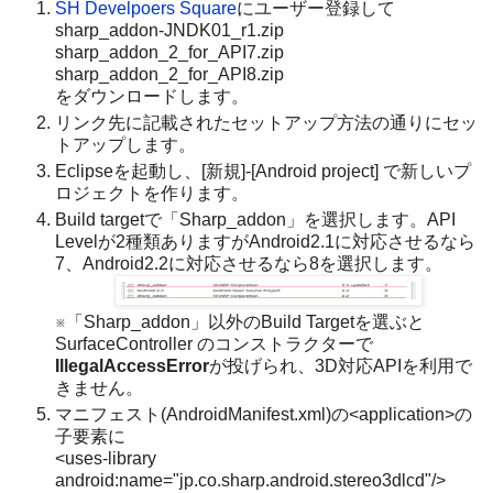
SH Develpoers Square
にユーザー登録して
sharp_addon-JNDK01_r1.zip
sharp_addon_2_for_API7.zip
sharp_addon_2_for_API8.zip
をダウンロードします。
リンク先に記載されたセットアップ方法の通りにセッ
トアップします。
Eclipseを起動し、[新規]-[Android project] で新しいプ
ロジェクトを作ります。
Build targetで「Sharp_addon」を選択します。API
Levelが2種類ありますがAndroid2.1に対応させるなら
7、Android2.2に対応させるなら8を選択します。
※「Sharp_addon」以外のBuild Targetを選ぶと
SurfaceController のコンストラクターで
IllegalAccessError
が投げられ、3D対応APIを利用で
きません。
マニフェスト(AndroidManifest.xml)の<application>の
子要素に
<uses-library
android:name="jp.co.sharp.android.stereo3dlcd"/>