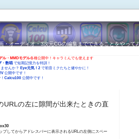
から動画・オーディオ・3次元CGの編集までできることをやって
Oモデル・MMDモデル
各種公開中！キャラミんでも使えます
ザ・数唱
で短期記憶力を特訓！
りませんか？
Eye元気！2
で初音ミクたちと健やかに！
!V
公開中です！
で！
Calcu100
公開中です！
irefox のURLの左に隙間が出来たときの直
rox30
ョンアップしてからアドレスバーに表示されるURLの左側にスペー