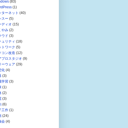
ndows
(83)
rdPress
(1)
ンターネット
(40)
ンスー
(5)
ーディオ
(15)
くやみ
(2)
ラウド
(3)
キュリティ
(18)
ットワーク
(5)
ソコン改造
(12)
アプロスタジオ
(9)
リーウェア
(29)
想化
(4)
器
(3)
械学習
(3)
康
(1)
格
(2)
電
(3)
約
(6)
子工作
(1)
画
(24)
強会
(4)