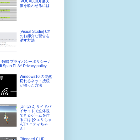
[VOCALOID] 洛天
依を歌わせるには
[Visual Studio] C#
のお節介な警告を
消す方法
・数唱 プライバシーポリシー /
it Span PLAY Privacy policy
Windows10 の突然
切れるネット接続
が治った方法
[Unity3D] サイドバ
イサイドで立体視
できるゲームを作
るには [クエリちゃ
ん][ユニティちゃ
ん]
[Blender] CLIP