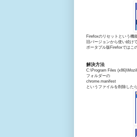
Firefoxのリセットとい
旧バージョンから使い続けて都
ポータプル版Firefoxで
解決方法
C:\Program Files (x86)\Mozil
フォルダーの
chrome.manifest
というファイルを削除した