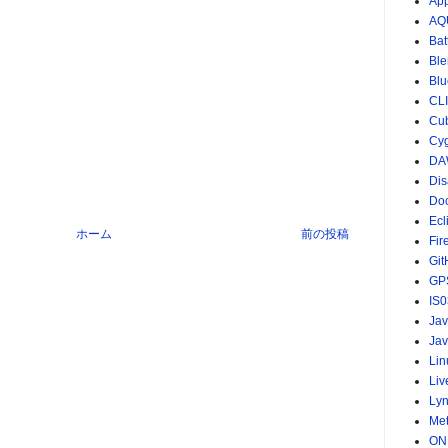
App
AQ
Bat
Ble
Blu
CL
Cu
Cy
DA
Dis
Do
Ecl
ホーム
前の投稿
Fir
Git
GP
IS0
Ja
Jav
Lin
Li
Ly
Me
ON