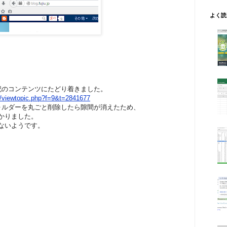
よく読
記のコンテンツにたどり着きました。
rg/viewtopic.php?f=9&t=2841677
ォルダーを丸ごと削除したら隙間が消えたため、
因と分かりました。
直せないようです。