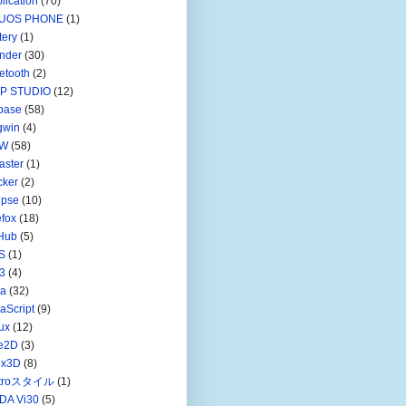
lication
(70)
UOS PHONE
(1)
tery
(1)
nder
(30)
etooth
(2)
IP STUDIO
(12)
base
(58)
gwin
(4)
W
(58)
aster
(1)
cker
(2)
ipse
(10)
efox
(18)
Hub
(5)
S
(1)
3
(4)
va
(32)
aScript
(9)
ux
(12)
ve2D
(3)
nx3D
(8)
troスタイル
(1)
DA Vi30
(5)