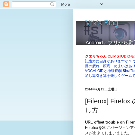
Mtk's Blog
Androidアプリ
クエリちゃん CLIP STUDI
記憶力に自身がありますか？
目の疲れ・頭痛・めまいはあ
VOCALOIDと神経衰弱
Shuffle
足し算引き算を楽しくゲーム
2014年7月19日土曜日
[Fiferox] F
し方
URL offset trouble on Fire
Forefoxを30にバージ
スが出来てしまいました。