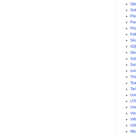
Op
Ou
Pla
Pla
Pla
Pyt
SH
SQ
St
Sub
Sur
svn
Th
Toa
Twi
Uni
UT
Vis
Vit
VM
VO
Wid