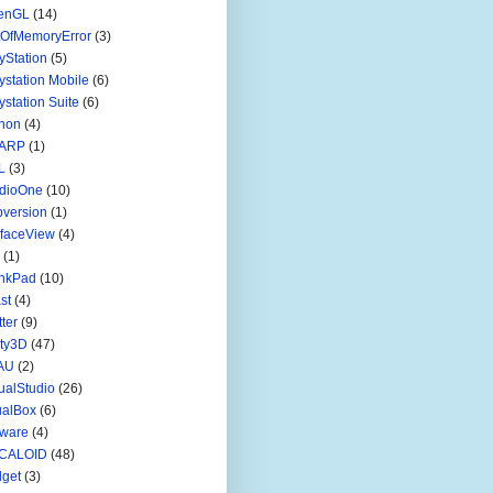
enGL
(14)
tOfMemoryError
(3)
yStation
(5)
ystation Mobile
(6)
ystation Suite
(6)
hon
(4)
ARP
(1)
L
(3)
udioOne
(10)
version
(1)
faceView
(4)
(1)
inkPad
(10)
st
(4)
tter
(9)
ty3D
(47)
AU
(2)
ualStudio
(26)
ualBox
(6)
ware
(4)
CALOID
(48)
get
(3)