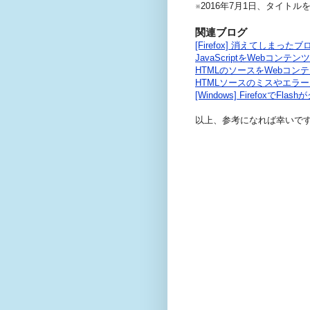
※2016年7月1日、タイト
関連ブログ
[Firefox] 消えてしまっ
JavaScriptをWebコンテンツを見
HTMLのソースをWebコンテンツを見
HTMLソースのミスやエラ
[Windows] FirefoxでFla
以上、参考になれば幸いで