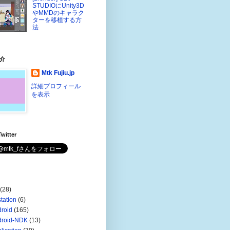
STUDIOにUnity3D
やMMDのキャラク
ターを移植する方
法
介
Mtk Fujiu.jp
詳細プロフィール
を表示
witter
(28)
station
(6)
roid
(165)
droid-NDK
(13)