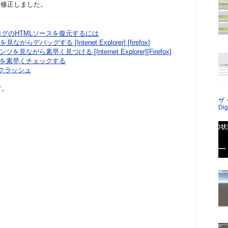
ルを修正しました。
たブログのHTMLソースを復元するには
ながらデバッグする [Intenet Explorer] [firefox]
ながら素早く見つける [Internet Explorer][Firefox]
ーを素早くチェックする
shがクラッシュ
す。
ザ
Dig