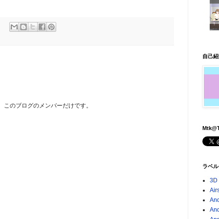
自己紹
は、このブログのメンバーだけです。
Mtk@T
ラベル
3D
Air
And
An