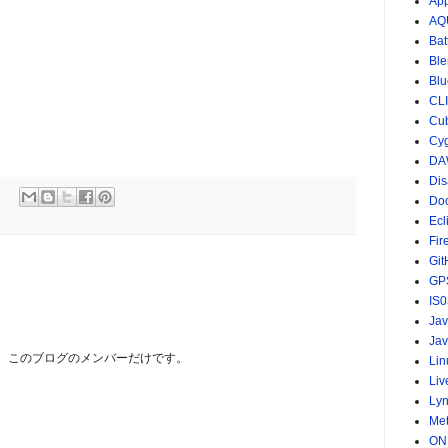
App
AQ
Bat
Ble
Blu
CL
Cu
Cy
DA
Dis
Do
Ecl
Fir
Git
GP
IS0
Ja
Jav
は、このブログのメンバーだけです。
Lin
Li
Ly
Me
ON