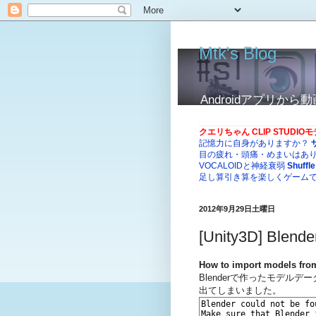
Mtk's Blog
Androidアプリ
クエリちゃん CLIP STUDI
記憶力に自身がありますか？
目の疲れ・頭痛・めまいはあ
VOCALOIDと神経衰弱
Shuffle
足し算引き算を楽しくゲーム
2012年9月29日土曜日
[Unity3D] Blen
How to import models fro
Blenderで作ったモデルデー
出てしまいました。