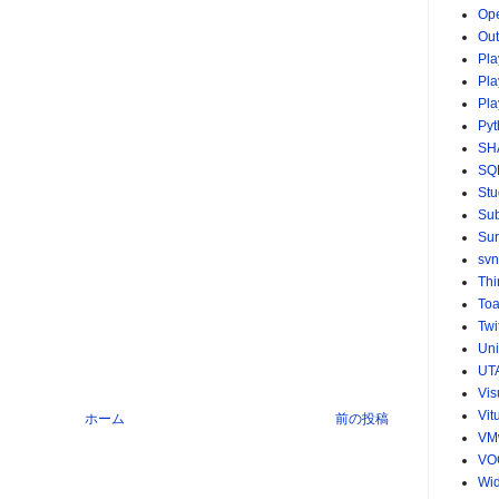
Op
Ou
Pla
Pla
Pla
Pyt
SH
SQ
St
Sub
Sur
svn
Th
Toa
Twi
Uni
UT
Vis
Vit
ホーム
前の投稿
VM
VO
Wid