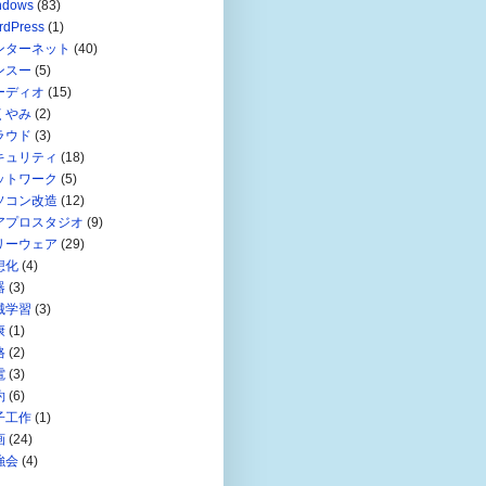
ndows
(83)
rdPress
(1)
ンターネット
(40)
ンスー
(5)
ーディオ
(15)
くやみ
(2)
ラウド
(3)
キュリティ
(18)
ットワーク
(5)
ソコン改造
(12)
アプロスタジオ
(9)
リーウェア
(29)
想化
(4)
器
(3)
械学習
(3)
康
(1)
格
(2)
電
(3)
約
(6)
子工作
(1)
画
(24)
強会
(4)