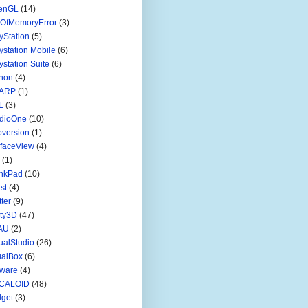
enGL
(14)
tOfMemoryError
(3)
yStation
(5)
ystation Mobile
(6)
ystation Suite
(6)
hon
(4)
ARP
(1)
L
(3)
udioOne
(10)
version
(1)
faceView
(4)
(1)
inkPad
(10)
st
(4)
tter
(9)
ty3D
(47)
AU
(2)
ualStudio
(26)
ualBox
(6)
ware
(4)
CALOID
(48)
get
(3)