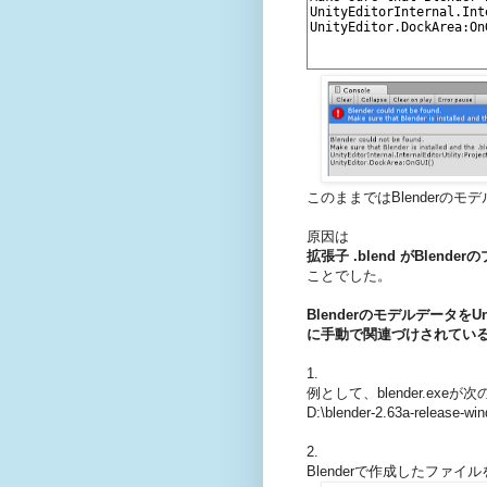
このままではBlenderの
原因は
拡張子 .blend がBlen
ことでした。
BlenderのモデルデータをU
に手動で関連づけされてい
1.
例として、blender.ex
D:\blender-2.63a-release-wi
2.
Blenderで作成したファ