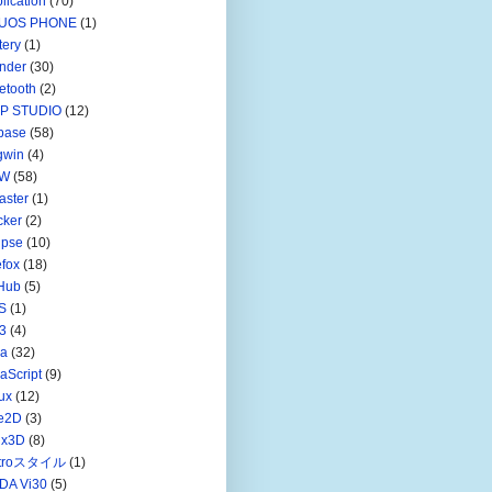
lication
(70)
UOS PHONE
(1)
tery
(1)
nder
(30)
etooth
(2)
IP STUDIO
(12)
base
(58)
gwin
(4)
W
(58)
aster
(1)
cker
(2)
ipse
(10)
efox
(18)
Hub
(5)
S
(1)
3
(4)
va
(32)
aScript
(9)
ux
(12)
ve2D
(3)
nx3D
(8)
troスタイル
(1)
DA Vi30
(5)