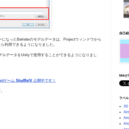
自己紹
になったBelnderのモデルデータは、Projectウィンドウから
たら利用できるようになりました。
たモデルデータをUnityで使用することができるようになりまし
Mtk@T
roidゲーム
Shuffle!V
公開中です！
す。
ラベル
3D
Air
And
An