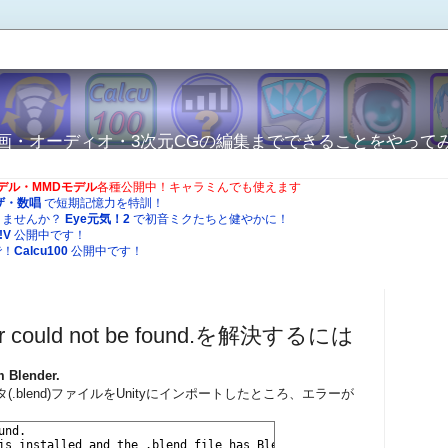
から動画・オーディオ・3次元CGの編集までできることをやって
Oモデル・MMDモデル
各種公開中！キャラミんでも使えます
ザ・数唱
で短期記憶力を特訓！
りませんか？
Eye元気！2
で初音ミクたちと健やかに！
!V
公開中です！
で！
Calcu100
公開中です！
der could not be found.を解決するには
m Blender.
タ(.blend)ファイルをUnityにインポートしたところ、エラーが