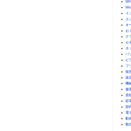
Wi
Wo
イ
エ
オ
お
ク
セ
ネ
パ
ピ
フ
仮
楽
機
健
資
節
節
電
動
勉