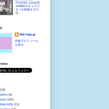
STUDIOにUnity3D
やMMDのキャラク
ターを移植する方
法
介
Mtk Fujiu.jp
詳細プロフィール
を表示
witter
(28)
station
(6)
roid
(165)
droid-NDK
(13)