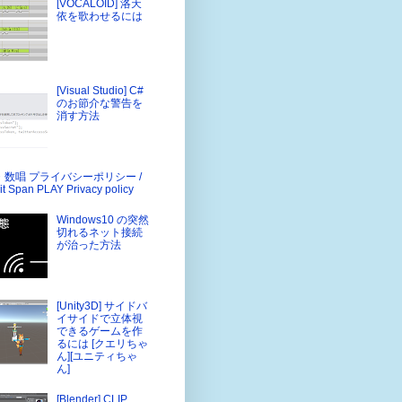
[VOCALOID] 洛天
依を歌わせるには
[Visual Studio] C#
のお節介な警告を
消す方法
・数唱 プライバシーポリシー /
it Span PLAY Privacy policy
Windows10 の突然
切れるネット接続
が治った方法
[Unity3D] サイドバ
イサイドで立体視
できるゲームを作
るには [クエリちゃ
ん][ユニティちゃ
ん]
[Blender] CLIP