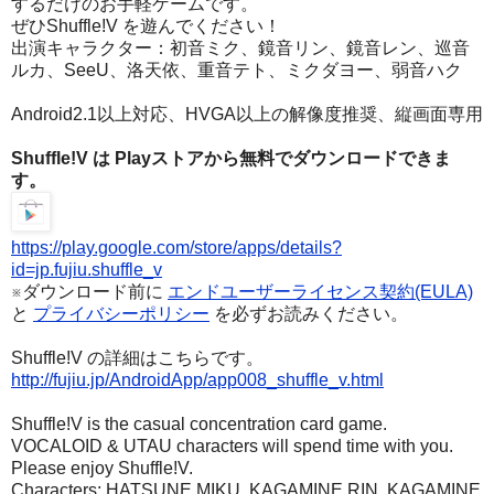
するだけのお手軽ゲームです。
ぜひShuffle!V を遊んでください！
出演キャラクター：初音ミク、鏡音リン、鏡音レン、巡音
ルカ、SeeU、洛天依、重音テト、ミクダヨー、弱音ハク
Android2.1以上対応、HVGA以上の解像度推奨、縦画面専用
Shuffle!V は Playストアから無料でダウンロードできま
す。
https://play.google.com/store/apps/details?
id=jp.fujiu.shuffle_v
※ダウンロード前に
エンドユーザーライセンス契約(EULA)
と
プライバシーポリシー
を必ずお読みください。
Shuffle!V の詳細はこちらです。
http://fujiu.jp/AndroidApp/app008_shuffle_v.html
Shuffle!V is the casual concentration card game.
VOCALOID & UTAU characters will spend time with you.
Please enjoy Shuffle!V.
Characters: HATSUNE MIKU, KAGAMINE RIN, KAGAMINE