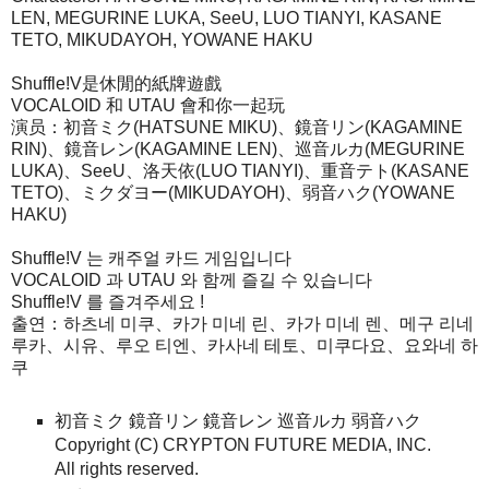
LEN, MEGURINE LUKA, SeeU, LUO TIANYI, KASANE
TETO, MIKUDAYOH, YOWANE HAKU
Shuffle!V是休閒的紙牌遊戲
VOCALOID 和 UTAU 會和你一起玩
演员：初音ミク(HATSUNE MIKU)、鏡音リン(KAGAMINE
RIN)、鏡音レン(KAGAMINE LEN)、巡音ルカ(MEGURINE
LUKA)、SeeU、洛天依(LUO TIANYI)、重音テト(KASANE
TETO)、ミクダヨー(MIKUDAYOH)、弱音ハク(YOWANE
HAKU)
Shuffle!V 는 캐주얼 카드 게임입니다
VOCALOID 과 UTAU 와 함께 즐길 수 있습니다
Shuffle!V 를 즐겨주세요 !
출연：하츠네 미쿠、카가 미네 린、카가 미네 렌、메구 리네
루카、시유、루오 티엔、카사네 테토、미쿠다요、요와네 하
쿠
初音ミク 鏡音リン 鏡音レン 巡音ルカ 弱音ハク
Copyright (C) CRYPTON FUTURE MEDIA, INC.
All rights reserved.