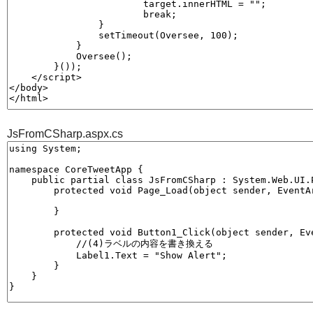
JsFromCSharp.aspx.cs