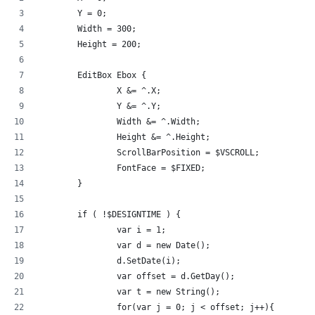
	Y = 0;
	Width = 300;
	Height = 200;
	EditBox Ebox {
		X &= ^.X;
		Y &= ^.Y;
		Width &= ^.Width;
		Height &= ^.Height;
		ScrollBarPosition = $VSCROLL;
		FontFace = $FIXED;
	}
	if ( !$DESIGNTIME ) {
		var i = 1;
		var d = new Date();
		d.SetDate(i);
		var offset = d.GetDay();
		var t = new String();
		for(var j = 0; j < offset; j++){