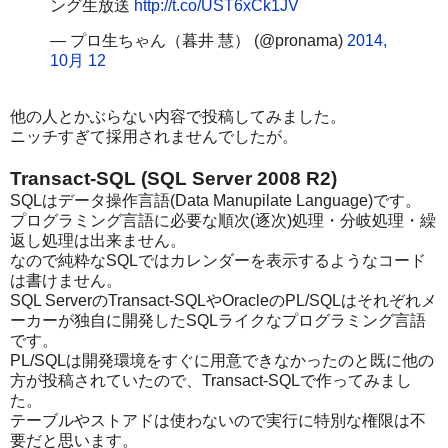
ング生放送
http://t.co/UST6xCk1JV
— プロ生ちゃん（暮井 慧） (@pronama)
2014,
10月 12
他の人とかぶらない内容で投稿してみました。
ニッチすぎて採用されませんでしたが。
Transact-SQL (SQL Server 2008 R2)
SQLはデータ操作言語(Data Manupilate Language)です。
プログラミング言語に必要な順次(逐次)処理・分岐処理・繰
返し処理は出来ません。
なので純粋なSQLではカレンダーを表示するようなコード
は書けません。
SQL ServerのTransact-SQLやOracleのPL/SQLはそれぞれメ
ーカーが独自に開発したSQLライクなプログラミング言語
です。
PL/SQLは開発環境をすぐに用意できなかったのと既に他の
方が投稿されていたので、Transact-SQLで作ってみまし
た。
テーブルやストアドは使わないので実行に特別な権限は不
要だと思います。