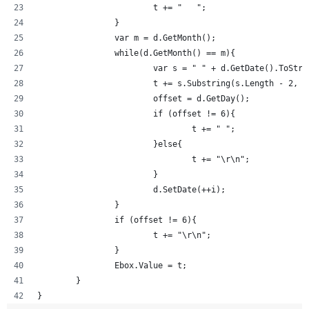
			t += "   ";
		}
		var m = d.GetMonth();
		while(d.GetMonth() == m){
			var s = " " + d.GetDate().ToStr
			t += s.Substring(s.Length - 2, 
			offset = d.GetDay();
			if (offset != 6){
				t += " ";
			}else{
				t += "\r\n";
			}
			d.SetDate(++i);
		}
		if (offset != 6){
			t += "\r\n";
		}
		Ebox.Value = t;
	}
}