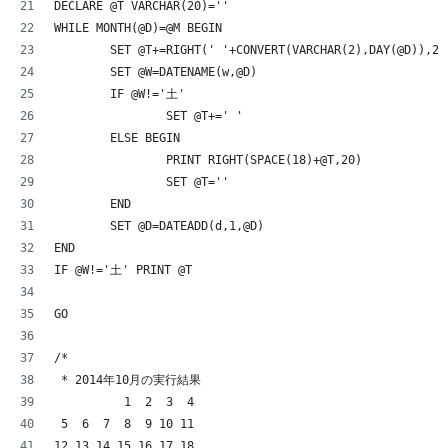
DECLARE @T VARCHAR(20)=''
WHILE MONTH(@D)=@M BEGIN
	SET @T+=RIGHT(' '+CONVERT(VARCHAR(2),DAY(@D)),2)
	SET @W=DATENAME(w,@D)
	IF @W!='土'
		SET @T+=' '
	ELSE BEGIN
		PRINT RIGHT(SPACE(18)+@T,20)
		SET @T=''
	END
	SET @D=DATEADD(d,1,@D)
END
IF @W!='土' PRINT @T
GO
/*
 * 2014年10月の実行結果
          1  2  3  4
 5  6  7  8  9 10 11
12 13 14 15 16 17 18