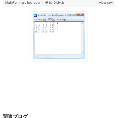
MainForm.crs
hosted with ❤ by
GitHub
view raw
関連ブログ