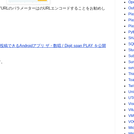
Op
Ou
URLのパラメーターはのURLエンコードすることをお勧めし
Pla
Pla
Pla
Pyt
SH
SQ
できるAndroidアプリ ザ・数唱 / Digit span PLAY を公開
St
Sub
す。
Sur
svn
Th
Toa
Twi
Uni
UT
Vis
Vit
VM
VO
Wid
Wi