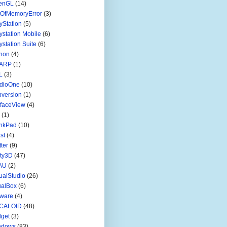
enGL
(14)
tOfMemoryError
(3)
yStation
(5)
ystation Mobile
(6)
ystation Suite
(6)
hon
(4)
ARP
(1)
L
(3)
udioOne
(10)
version
(1)
faceView
(4)
(1)
inkPad
(10)
st
(4)
tter
(9)
ty3D
(47)
AU
(2)
ualStudio
(26)
ualBox
(6)
ware
(4)
CALOID
(48)
get
(3)
ndows
(83)