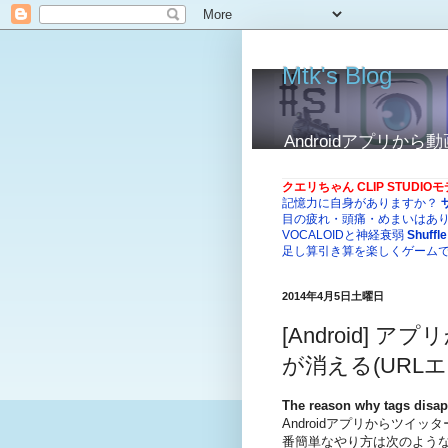
Mtk's Blog
Androidアプリ
クエリちゃん CLIP STUDI
記憶力に自身がありますか？
目の疲れ・頭痛・めまいはあ
VOCALOIDと神経衰弱
Shuffle
足し算引き算を楽しくゲーム
2014年4月5日土曜日
[Android]
が消える(URL
The reason why tags disa
Androidアプリからツイ
番簡単なやり方は次のようなU