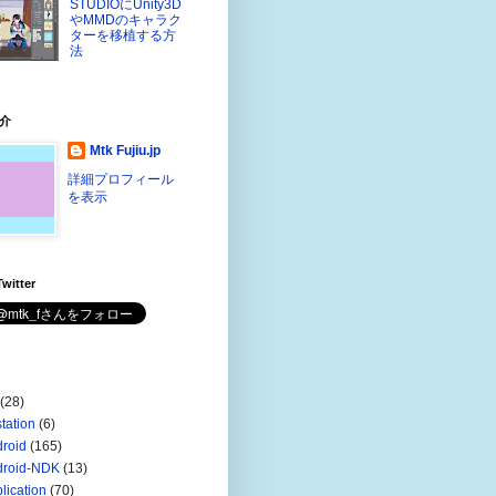
STUDIOにUnity3D
やMMDのキャラク
ターを移植する方
法
介
Mtk Fujiu.jp
詳細プロフィール
を表示
witter
(28)
station
(6)
roid
(165)
droid-NDK
(13)
lication
(70)