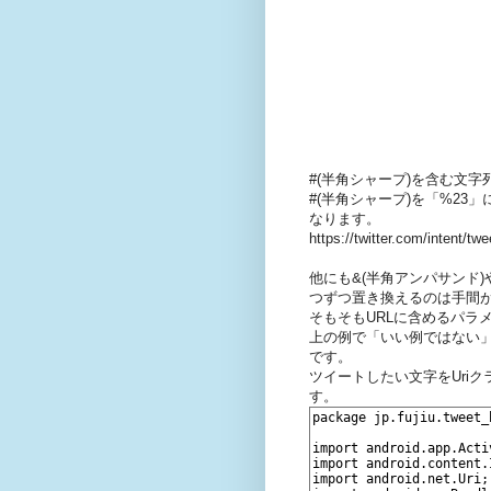
#(半角シャープ)を含む文
#(半角シャープ)を「%2
なります。
https://twitter.com/inte
他にも&(半角アンパサンド
つずつ置き換えるのは手間
そもそもURLに含めるパラ
上の例で「いい例ではない」
です。
ツイートしたい文字をUriク
す。