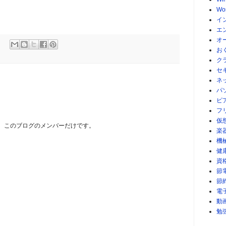
Wo
イ
エ
オ
お
ト
ク
セ
ネ
パ
ピ
フ
仮
は、このブログのメンバーだけです。
楽
機
健
資
節
節
電
動
勉