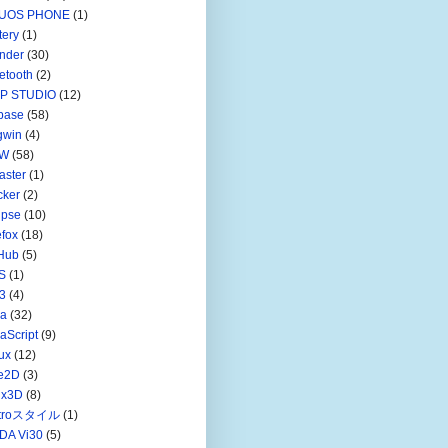
UOS PHONE
(1)
tery
(1)
nder
(30)
etooth
(2)
IP STUDIO
(12)
base
(58)
gwin
(4)
W
(58)
aster
(1)
cker
(2)
ipse
(10)
efox
(18)
Hub
(5)
S
(1)
3
(4)
va
(32)
aScript
(9)
ux
(12)
ve2D
(3)
nx3D
(8)
troスタイル
(1)
DA Vi30
(5)