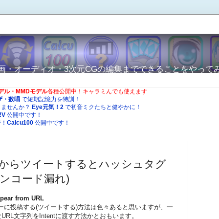
から動画・オーディオ・3次元CGの編集までできることをやって
Oモデル・MMDモデル
各種公開中！キャラミんでも使えます
ザ・数唱
で短期記憶力を特訓！
りませんか？
Eye元気！2
で初音ミクたちと健やかに！
!V
公開中です！
で！
Calcu100
公開中です！
 アプリからツイートするとハッシュタグ
エンコード漏れ)
ppear from URL
ッターに投稿する(ツイートする)方法は色々あると思いますが、一
RL文字列をIntentに渡す方法かとおもいます。