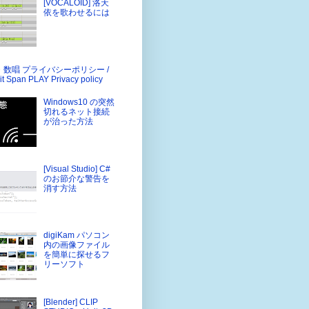
[VOCALOID] 洛天
依を歌わせるには
・数唱 プライバシーポリシー /
it Span PLAY Privacy policy
Windows10 の突然
切れるネット接続
が治った方法
[Visual Studio] C#
のお節介な警告を
消す方法
digiKam パソコン
内の画像ファイル
を簡単に探せるフ
リーソフト
[Blender] CLIP