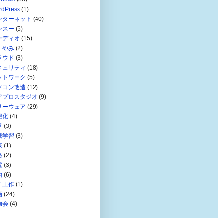
rdPress
(1)
ンターネット
(40)
ンスー
(5)
ーディオ
(15)
くやみ
(2)
ラウド
(3)
キュリティ
(18)
ットワーク
(5)
ソコン改造
(12)
アプロスタジオ
(9)
リーウェア
(29)
想化
(4)
器
(3)
械学習
(3)
康
(1)
格
(2)
電
(3)
約
(6)
子工作
(1)
画
(24)
強会
(4)