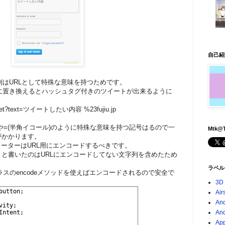
自己紹
字列はURLとして特殊な意味を持つためです。
3」に置き換えるとハッシュタグ付きのツイートが出来るように
nt/tweet?text=ツイートしたい内容 %23fujiu.jp
)や=(半角イコール)のように特殊な意味を持つ記号はるので一
Mtk@T
がかかります。
メーターはURL用にエンコードするべきです。
と書いたのはURLにエンコードしてない文字列を含めたため
ラベル
ラスのencodeメソッドを使えばエンコードされるので安全で
3D
Air
And
An
App