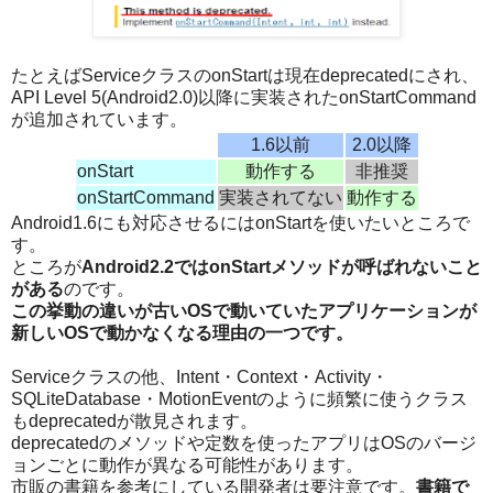
たとえばServiceクラスのonStartは現在deprecatedにされ、
API Level 5(Android2.0)以降に実装されたonStartCommand
が追加されています。
1.6以前
2.0以降
onStart
動作する
非推奨
onStartCommand
実装されてない
動作する
Android1.6にも対応させるにはonStartを使いたいところで
す。
ところが
Android2.2ではonStartメソッドが呼ばれないこと
がある
のです。
この挙動の違いが古いOSで動いていたアプリケーションが
新しいOSで動かなくなる理由の一つです。
Serviceクラスの他、Intent・Context・Activity・
SQLiteDatabase・MotionEventのように頻繁に使うクラス
もdeprecatedが散見されます。
deprecatedのメソッドや定数を使ったアプリはOSのバージ
ョンごとに動作が異なる可能性があります。
市販の書籍を参考にしている開発者は要注意です。
書籍で